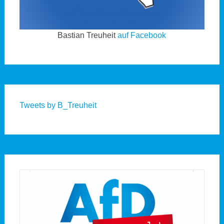
Bastian Treuheit
auf Facebook
Tweets by B_Treuheit