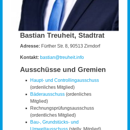
Bastian Treuheit, Stadtrat
Adresse:
Fürther Str. 8, 90513 Zirndorf
Kontakt:
bastian@treuheit.info
Ausschüsse und Gremien
Haupt- und Controllingausschuss
(ordenliches Mitglied)
Bäderausschuss
(ordenliches
Mitglied)
Rechnungsprüfungsausschuss
(ordentliches Mitglied)
Bau-, Grundstücks- und
Umweltausschuss
(stellv. Mitglied)