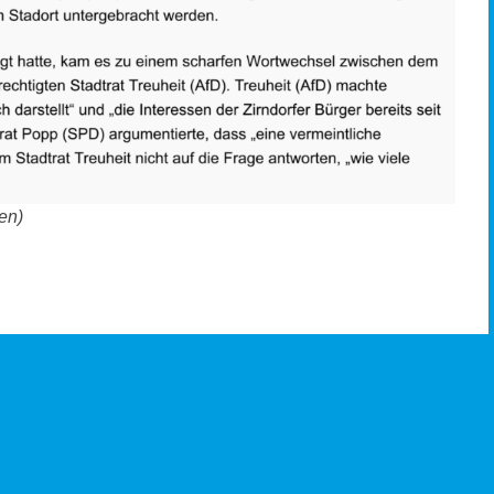
en)
Fürth aktuell (Facebook): Neue
Gemeinschaftsunterkunft für 150 Asylbewerber in
Zirndorf geplant / Scharfe Kritik von AfD
→