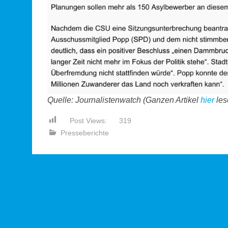
Quelle: Journalistenwatch (Ganzen Artikel
hier
les
Post Views:
319
Presseberichte
Beitragsnavigation
←
SPD, CSU und Grüne genehmigen Mega-
Asylunterkunft in Zirndorf!