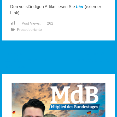
Den vollständigen Artikel lesen Sie
hier
(externer
Link).
Post Views:
262
Presseberichte
Beitragsnavigation
←
Anfrage:
Antrag: Online-
Stadtratssitzungen zurück
Bürgerbeteiligung
→
ins Rathaus