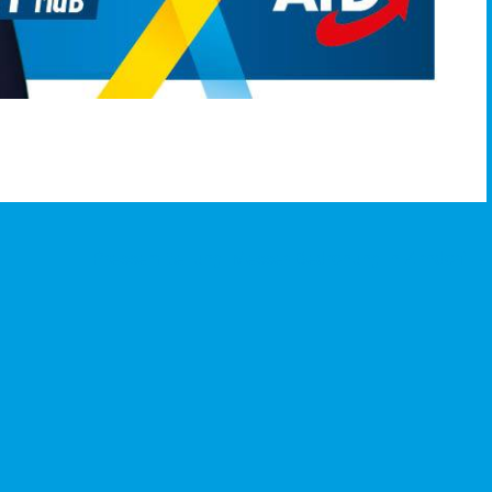
Pressemitteilung: Messer-Bedrohung in Zirndorf
→