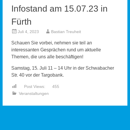
Infostand am 15.07.23 in
Fürth
Juli 4, 2023
Bastian Treuheit
Schauen Sie vorbei, nehmen sie teil an
interessanten Gesprächen rund um aktuelle
Themen, die uns alle beschäftigen!
Samstag, 15. Juli 11 – 14 Uhr in der Schwabacher
Str. 40 vor der Targobank.
Post Views:
455
Veranstaltungen
Beitragsnavigation
←
Bastian Treuheit zu Gast
Antrag: GEG – Finanzielle
beim Bauernverband
Auswirkungen auf die Stadt