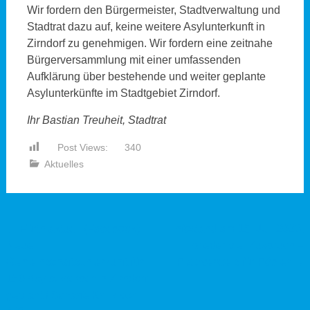
Wir fordern den Bürgermeister, Stadtverwaltung und
Stadtrat dazu auf, keine weitere Asylunterkunft in
Zirndorf zu genehmigen. Wir fordern eine zeitnahe
Bürgerversammlung mit einer umfassenden
Aufklärung über bestehende und weiter geplante
Asylunterkünfte im Stadtgebiet Zirndorf.
Ihr Bastian Treuheit, Stadtrat
Post Views:
340
Aktuelles
Beitragsnavigation
←
Fürth aktuell (Facebook):
Infostand am 15. Juli 2023,
Neue
wieder viel Zuspruch –
Gemeinschaftsunterkunft für
Platzverweis für Pöbler
→
150 Asylbewerber in Zirndorf
geplant / Scharfe Kritik von