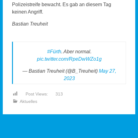
Polizeistreife bewacht. Es gab an diesem Tag
keinen Angriff.
Bastian Treuheit
#Fürth
. Aber normal.
pic.twitter.com/RpeDwWZo1g
— Bastian Treuheit (@B_Treuheit)
May 27,
2023
Post Views:
313
Aktuelles
Beitragsnavigation
←
Nur AfD lehnt weitere
Ausflug mit Gleichgesinnten
Migrantenunterkunft ab!
am 25.08.23
→