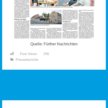
Quelle: Fürther Nachrichten
Post Views:
296
Presseberichte
Beitragsnavigation
←
Infostand am 22.07.23 in
Ortsbesichtigung: Bürger
Fürth
wollen kein Asylheim in der
Nachbarschaft
→