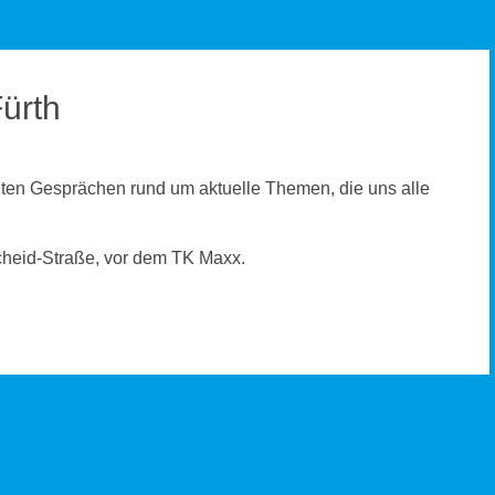
Fürth
nten Gesprächen rund um aktuelle Themen, die uns alle
scheid-Straße, vor dem TK Maxx.
Fürther Nachrichten: Heftige Vorwürfe gegen Zirndorfer
Politiker
→