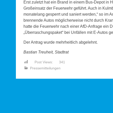
Erst zuletzt hat ein Brand in einem Bus-Depot i
Großeinsatz der Feuerwehr geführt. Auch in Kul
monatelang gesperrt und saniert werden,“ so im 
brennende Autos möglicherweise nicht durch Kran
hatte die Feuerwehr nach einer AfD-Anfrage ein D
„Überraschungspaket“ bei Unfällen mit E-Autos ge
Der Antrag wurde mehrheitlich abgelehnt.
Bastian Treuheit, Stadtrat
Post Views:
341
Pressemitteilungen
Beitragsnavigation
←
Anfrage: Versorgung privater Haushalte mit Erdgas