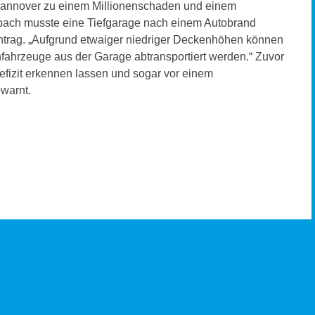
n Hannover zu einem Millionenschaden und einem
mbach musste eine Tiefgarage nach einem Autobrand
Antrag. „Aufgrund etwaiger niedriger Deckenhöhen können
fahrzeuge aus der Garage abtransportiert werden.“ Zuvor
efizit erkennen lassen und sogar vor einem
warnt.
Antrag: Weiterbetrieb der Eislaufbahn, Anschaffung
Eismaschine
→