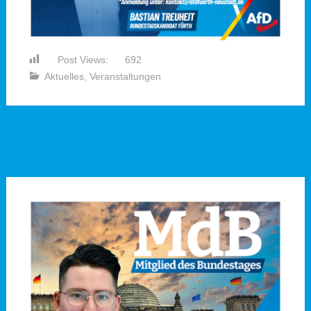
Post Views:
692
Aktuelles
,
Veranstaltungen
Beitragsnavigation
←
Antrag: Zukunft Bibertbad
Wahlkampfauftakt in
– Bürgerbefragung
Mittelfranken
→