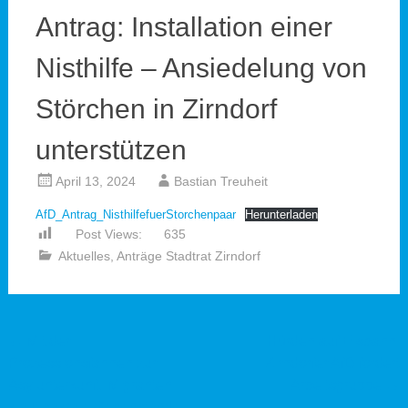
Antrag: Installation einer
Nisthilfe – Ansiedelung von
Störchen in Zirndorf
unterstützen
April 13, 2024
Bastian Treuheit
AfD_Antrag_NisthilfefuerStorchenpaar
Herunterladen
Post Views:
635
Aktuelles
,
Anträge Stadtrat Zirndorf
Beitragsnavigation
←
Mit der
Hürdenlauf Eisbahn:
Prozessionsfahnen zur
Zirndorfer AfD fordert
Asylunterkunft: Migranten
Arbeitsgruppe
→
klaut sakrale Gegenstände