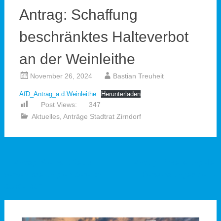
Antrag: Schaffung
beschränktes Halteverbot
an der Weinleithe
November 26, 2024
Bastian Treuheit
AfD_Antrag_a.d.Weinleithe
Herunterladen
Post Views:
347
Aktuelles
,
Anträge Stadtrat Zirndorf
Beitragsnavigation
←
Antrag: Steinstraße zu
Antrag: Erweiterung der
verkehrsberuhigten Bereich
Personalangebote
→
ausweisen