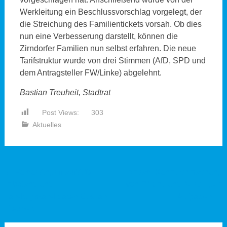
Werkleitung ein Beschlussvorschlag vorgelegt, der
die Streichung des Familientickets vorsah. Ob dies
nun eine Verbesserung darstellt, können die
Zirndorfer Familien nun selbst erfahren. Die neue
Tarifstruktur wurde von drei Stimmen (AfD, SPD und
dem Antragsteller FW/Linke) abgelehnt.
Bastian Treuheit, Stadtrat
Post Views:
303
Aktuelles
Beitragsnavigation
←
Feiger Angriff auf AfD-
Antrag: Kenntlichmachung
Infostand und
von Pflicht- und freiwilligen
Landtagskandidaten Bastian
Aufgaben
→
Treuheit