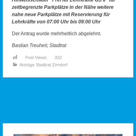
zeitbegrenzte Parkplätze in der Nähe weitere
nahe neue Parkplätze mit Reservierung für
Lehrkräfte von 07:00 Uhr bis 09:00 Uhr
Der Antrag wurde mehrheitlich abgelehnt.
Bastian Treuheit, Stadtrat
Post Views:
322
Anträge Stadtrat Zirndorf
Beitragsnavigation
←
Antrag für Kostenlose
Nach AfD-Anfrage:
Covid 19 Tests für Zirndorfer
Landratsamt Fürth entfernt
Bürger
Schummel-Grafik aus dem
Netz
→