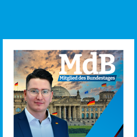
Freundschaftsfest durch
Finanzchaos versinkt
→
Vorstand der Cadolzburger
Burgfestspiele ist ein Angriff
auf die demokratische
Kultur!“