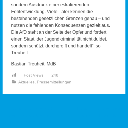
sondern Ausdruck einer eskalierenden
Fehlentwicklung. Viele Täter kennen die
bestehenden gesetzlichen Grenzen genau – und
nutzen die fehlenden Konsequenzen gezielt aus.
Die AfD steht an der Seite der Opfer und fordert
einen Staat, der Jugendkriminalität nicht duldet,
sondern schützt, durchgreift und handelt“, so
Treuheit
Bastian Treuheit, MdB
Post Views:
248
Aktuelles
,
Pressemitteilungen
Beitragsnavigation
←
Pressemitteilung: MdB
Pressemitteilung: Söder
Treuheit: „Ausladung vom
inszeniert Döner-Show,
Deutsch-Französischen
während Zirndorf im