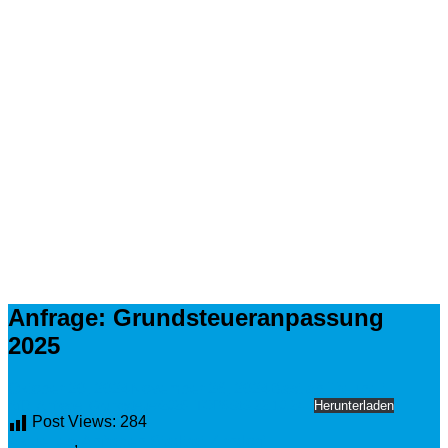
Anfrage: Grundsteueranpassung
2025
Oktober 20, 2024
November 26, 2024
Bastian Treuheit
AfD_Anfrage_Grundsteuer2025_TOP8StSi22.10.24
Herunterladen
Post Views:
284
Aktuelles
,
Anfragen Stadtrat Zirndorf