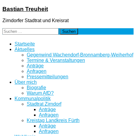
Zum
Bastian Treuheit
Inhalt
springen
Zirndorfer Stadtrat und Kreisrat
Suchen
nach:
Startseite
Aktuelles
Gegenwind Wachendorf-Bronnamberg-Weiherhof
Termine & Veranstaltungen
Anträge
Anfragen
Pressemitteilungen
Über mich
Biografie
Warum AfD?
Kommunalpolitik
Stadtrat Zirndorf
Anträge
Anfragen
Kreistag Landkreis Fürth
Anträge
Anfragen