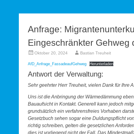
Anfrage: Migrantenunterkun
Eingeschränkter Gehweg
Oktober 20, 2024
Bastian Treuheit
AfD_Anfrage_FassadeaufGehweg
Herunterladen
Antwort der Verwaltung:
Sehr geehrter Herr Treuheit, vielen Dank für Ihre
Uns ist die Anbringung der Wärmedämmung ebenfal
Bauaufsicht in Kontakt. Generell kann jedoch mi
grundsätzlich ein verfahrensfreies Vorhaben dars
Gesetzbuch sehen sogar eine Duldungspflicht v
richtig schreiben, gelten die gesetzlichen Anfor
dies ist vorliegend nicht der Fall. Das Mindestma