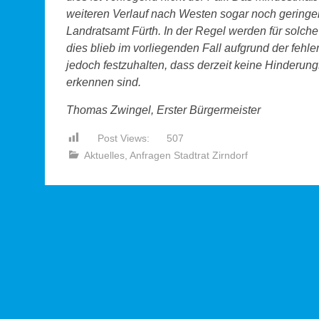
weiteren Verlauf nach Westen sogar noch geringer 
Landratsamt Fürth. In der Regel werden für solc
dies blieb im vorliegenden Fall aufgrund der fehl
jedoch festzuhalten, dass derzeit keine Hinderung
erkennen sind.
Thomas Zwingel, Erster Bürgermeister
Post Views:
507
Aktuelles
,
Anfragen Stadtrat Zirndorf
Beitragsnavigation
←
Zirndorfs private VGN-Fahrkartenverkaufsstelle blei